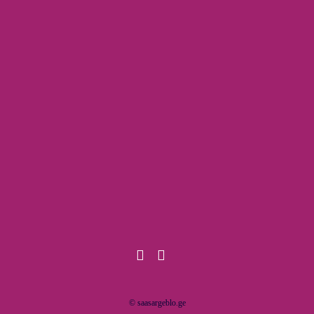
© saasargeblo.ge