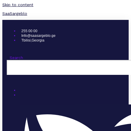
Skip to content
SaaSargeblo
255 00 00
Info@saasargeblo.ge
Tbilisi,Georgia
Search