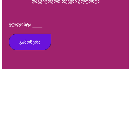
Დაგვიტოვოთ Თქვენი Ელფოსტა
Ელფოსტა
ᲒᲐᲛᲝᲬᲔᲠᲐ