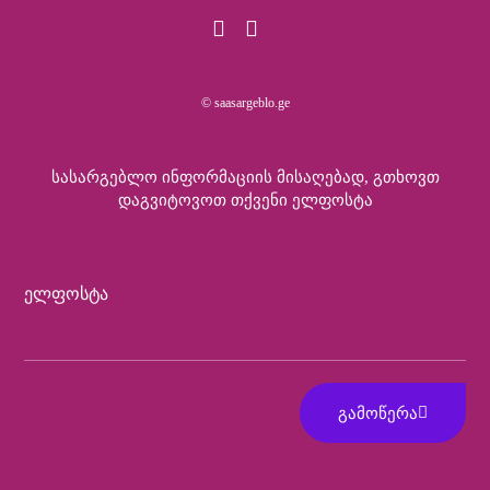
© saasargeblo.ge
Სასარგებლო Ინფორმაციის Მისაღებად, Გთხოვთ
Დაგვიტოვოთ Თქვენი Ელფოსტა
Ელფოსტა
ᲒᲐᲛᲝᲬᲔᲠᲐ