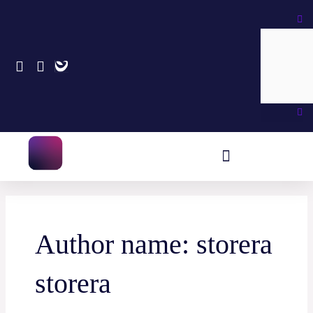
Skip
Search
to
content
Author name: storera
storera