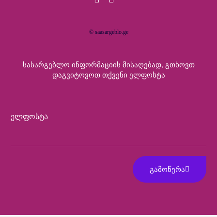
© saasargeblo.ge
Სასარგებლო Ინფორმაციის Მისაღებად, Გთხოვთ
Დაგვიტოვოთ Თქვენი Ელფოსტა
Ელფოსტა
ᲒᲐᲛᲝᲬᲔᲠᲐ