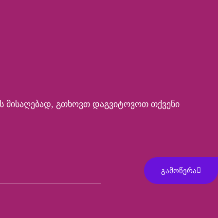
ს Მისაღებად, Გთხოვთ Დაგვიტოვოთ Თქვენი
ᲒᲐᲛᲝᲬᲔᲠᲐ