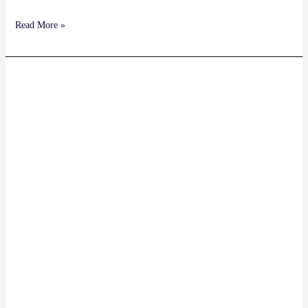
Read More »
რა
არის
SaaS
?