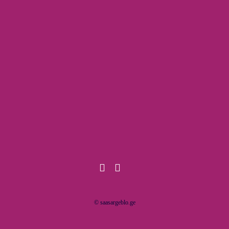
© saasargeblo.ge