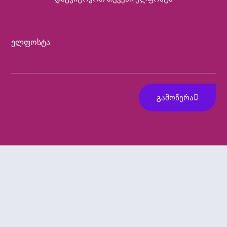
Ელფოსტა
ᲒᲐᲛᲝᲬᲔᲠᲐ